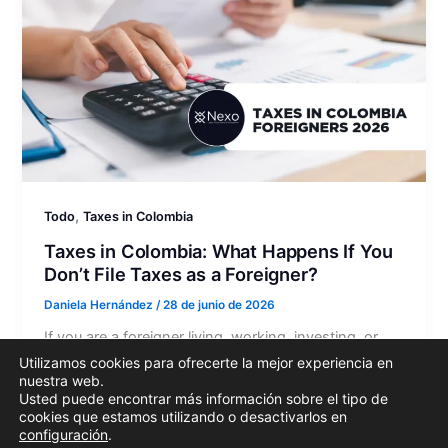
,
Todo
Taxes in Colombia
Taxes in Colombia: What Happens If You
Don’t File Taxes as a Foreigner?
Daniela Hernández
/
28 de junio de 2026
If you are a foreigner living, working, investing, or
earning income in Colombia, not filing taxes when
Utilizamos cookies para ofrecerte la mejor experiencia en
nuestra web.
you are legally required to do so can lead to…
Usted puede encontrar más información sobre el tipo de
cookies que estamos utilizando o desactivarlos en
configuración
.