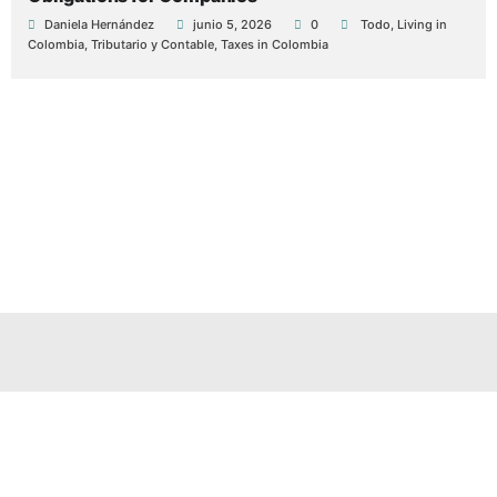
Daniela Hernández
junio 5, 2026
0
Todo
,
Living in
Colombia
,
Tributario y Contable
,
Taxes in Colombia
Comienza con una evaluación