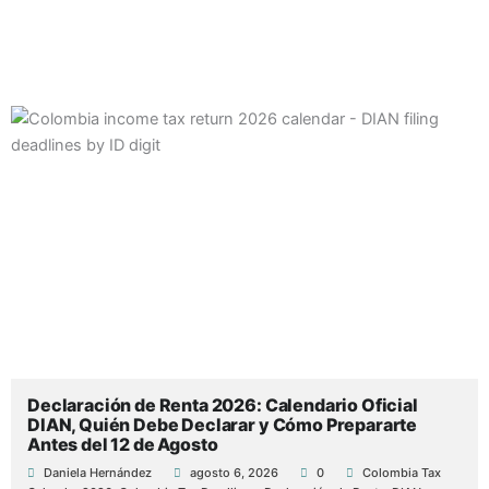
Publicado
Publicado
Publicado
Publicado
Publicado
Etiquetas:
Etiquetas:
Publicado
por
por
por
en
en
en
Declaración de Renta 2026: Calendario Oficial
DIAN, Quién Debe Declarar y Cómo Prepararte
Antes del 12 de Agosto
Daniela Hernández
agosto 6, 2026
0
Colombia Tax