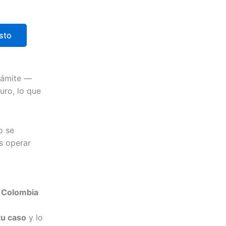
sto
trámite —
uro, lo que
o se
s operar
a Colombia
.
tu caso
y lo