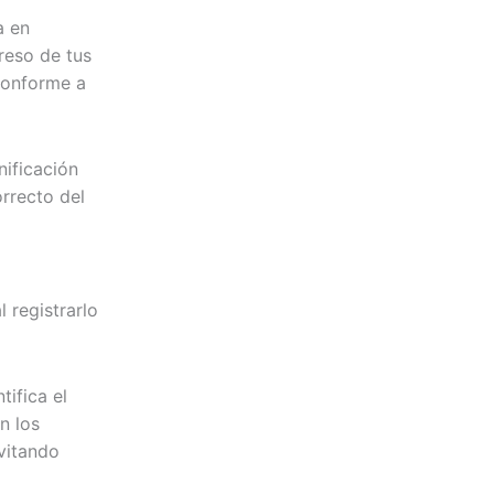
a en
reso de tus
 conforme a
ificación
orrecto del
 registrarlo
tifica el
n los
evitando