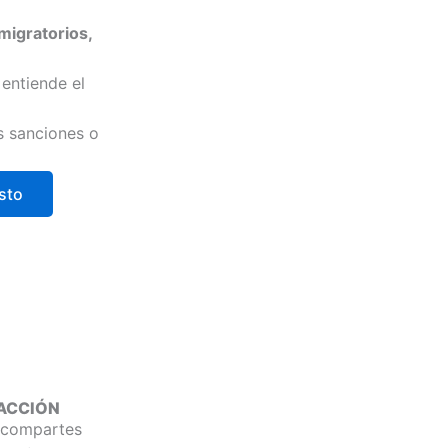
migratorios,
entiende el
s sanciones o
sto
NSACCIÓN
s compartes