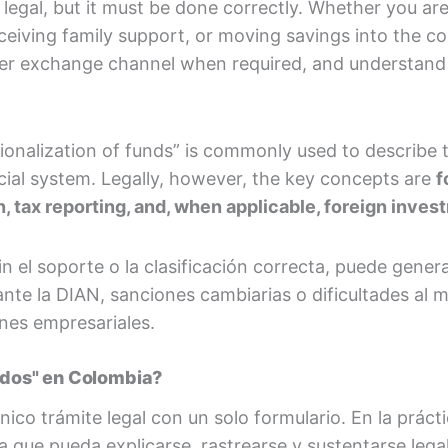
legal, but it must be done correctly. Whether you ar
eiving family support, or moving savings into the co
oper exchange channel when required, and understand
ionalization of funds” is commonly used to describe 
ial system. Legally, however, the key concepts are
f
tax reporting, and, when applicable, foreign invest
in el soporte o la clasificación correcta, puede gene
 ante la DIAN, sanciones cambiarias o dificultades a
nes empresariales.
ondos" en Colombia?
ico trámite legal con un solo formulario. En la práctic
a que pueda explicarse, rastrearse y sustentarse leg