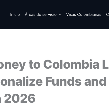
Inicio
Áreas de servicio
Visas Colombianas
C
oney to Colombia L
ionalize Funds and
n 2026