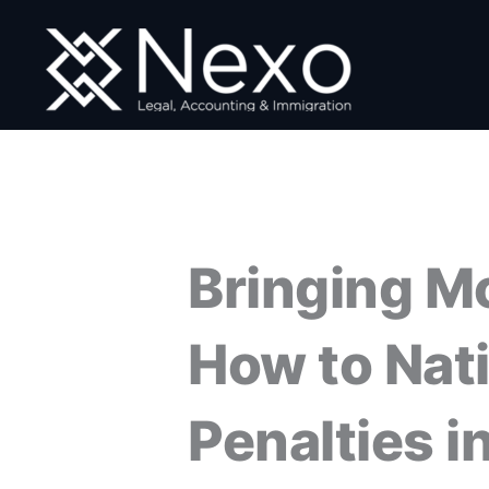
Ir
al
contenido
Bringing M
How to Nat
Penalties i