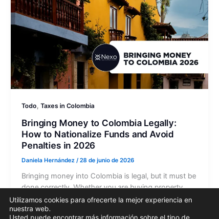
,
Todo
Taxes in Colombia
Bringing Money to Colombia Legally:
How to Nationalize Funds and Avoid
Penalties in 2026
Daniela Hernández
/
28 de junio de 2026
Bringing money into Colombia is legal, but it must be
done correctly. Whether you are buying property,
investing in a company, funding a business,
Utilizamos cookies para ofrecerte la mejor experiencia en
nuestra web.
receiving…
Usted puede encontrar más información sobre el tipo de