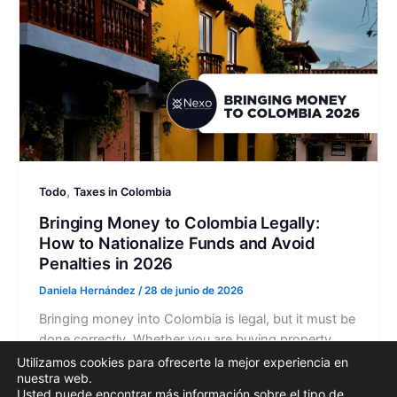
,
Todo
Taxes in Colombia
Bringing Money to Colombia Legally:
How to Nationalize Funds and Avoid
Penalties in 2026
Daniela Hernández
/
28 de junio de 2026
Bringing money into Colombia is legal, but it must be
done correctly. Whether you are buying property,
investing in a company, funding a business,
Utilizamos cookies para ofrecerte la mejor experiencia en
nuestra web.
receiving…
Usted puede encontrar más información sobre el tipo de