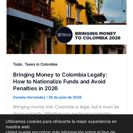
,
Todo
Taxes in Colombia
Bringing Money to Colombia Legally:
How to Nationalize Funds and Avoid
Penalties in 2026
Daniela Hernández
/
28 de junio de 2026
Bringing money into Colombia is legal, but it must be
done correctly. Whether you are buying property,
investing in a company, funding a business,
Utilizamos cookies para ofrecerte la mejor experiencia en
nuestra web.
receiving…
Usted puede encontrar más información sobre el tipo de