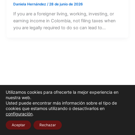
Daniela Hernández
/
28 de junio de 2026
If you are a foreigner living, working, investing, or
earning income in Colombia, not filing taxes when
you are legally required to do so can lead to…
Utilizamos cookies para ofrecerte la mejor experiencia en
nuestra web.
Usted puede encontrar más información sobre el tipo de
cookies que estamos utilizando o desactivarlos en
configuración
.
Aceptar
Rechazar