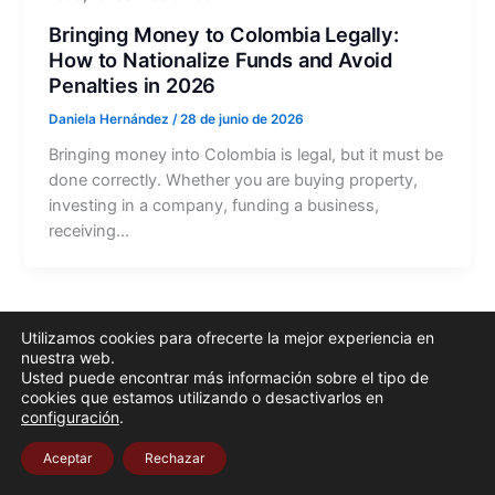
Bringing Money to Colombia Legally:
How to Nationalize Funds and Avoid
Penalties in 2026
Daniela Hernández
/
28 de junio de 2026
Bringing money into Colombia is legal, but it must be
done correctly. Whether you are buying property,
investing in a company, funding a business,
receiving…
Utilizamos cookies para ofrecerte la mejor experiencia en
nuestra web.
Usted puede encontrar más información sobre el tipo de
cookies que estamos utilizando o desactivarlos en
configuración
.
Aceptar
Rechazar