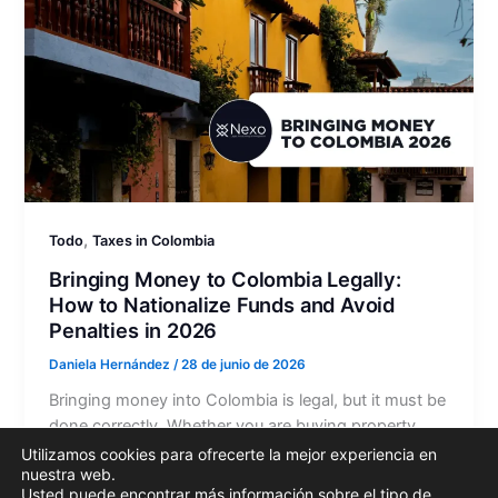
,
Todo
Taxes in Colombia
Bringing Money to Colombia Legally:
How to Nationalize Funds and Avoid
Penalties in 2026
Daniela Hernández
/
28 de junio de 2026
Bringing money into Colombia is legal, but it must be
done correctly. Whether you are buying property,
investing in a company, funding a business,
Utilizamos cookies para ofrecerte la mejor experiencia en
nuestra web.
receiving…
Usted puede encontrar más información sobre el tipo de