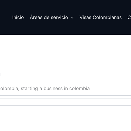
Inicio
Áreas de servicio
Visas Colombianas
C
a
colombia, starting a business in colombia