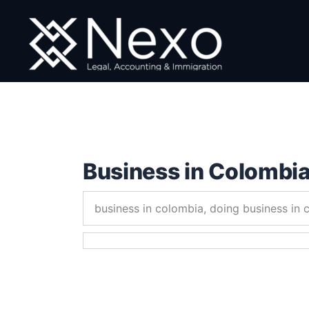
Ir
al
contenido
Business in Colombi
business in colombia, doing business in 