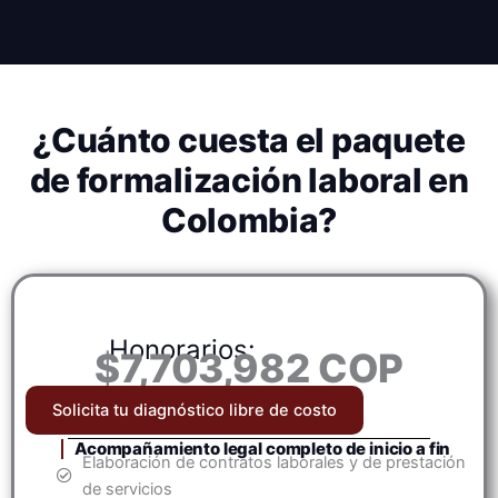
¿Cuánto cuesta el paquete
de formalización laboral en
Colombia?
Honorarios:
$7,703,982 COP
Solicita tu diagnóstico libre de costo
Acompañamiento legal completo de inicio a fin
Elaboración de contratos laborales y de prestación
de servicios