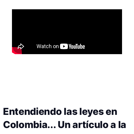
a
j
e
Entendiendo las leyes en
Colombia... Un artículo a la