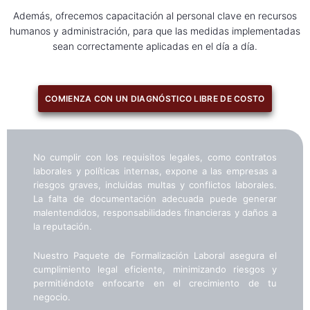
Además, ofrecemos capacitación al personal clave en recursos
humanos y administración, para que las medidas implementadas
sean correctamente aplicadas en el día a día.
COMIENZA CON UN DIAGNÓSTICO LIBRE DE COSTO
No cumplir con los requisitos legales, como contratos
laborales y políticas internas, expone a las empresas a
riesgos graves, incluidas multas y conflictos laborales.
La falta de documentación adecuada puede generar
malentendidos, responsabilidades financieras y daños a
la reputación.
Nuestro Paquete de Formalización Laboral asegura el
cumplimiento legal eficiente, minimizando riesgos y
permitiéndote enfocarte en el crecimiento de tu
negocio.