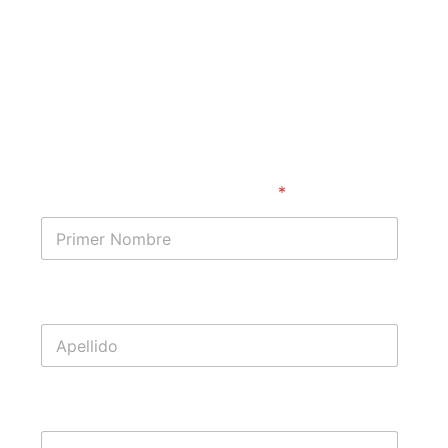
Comienza con una evaluación
gratuita de tu caso
Primer Nombre
*
Apellido
Teléfono