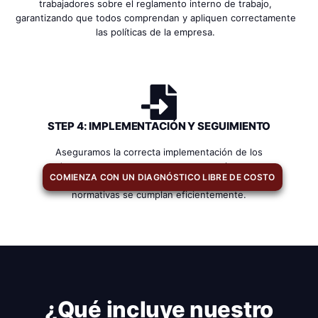
trabajadores sobre el reglamento interno de trabajo,
garantizando que todos comprendan y apliquen correctamente
las políticas de la empresa.
STEP 4: IMPLEMENTACIÓN Y SEGUIMIENTO
Aseguramos la correcta implementación de los
documentos en tu empresa y proporcionamos
COMIENZA CON UN DIAGNÓSTICO LIBRE DE COSTO
seguimiento continuo para garantizar que todas las
normativas se cumplan eficientemente.
¿Qué incluye nuestro