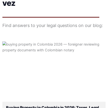
vez
Find answers to your legal questions on our blog:
Publicado
Publicado
Publicado
Publicado
Publicado
Etiquetas:
Publicado
por
por
por
en
en
en
Buying Property in Colombia in 2026: Taxes, Legal