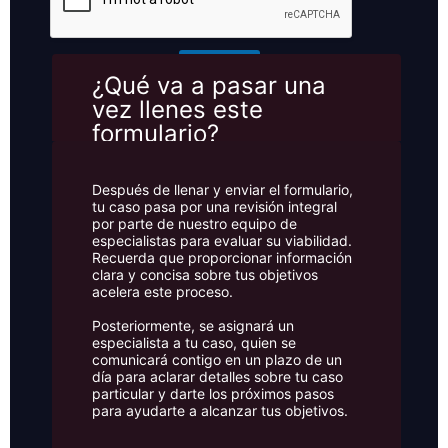
o
M
e
Enviar
n
¿Qué va a pasar una
s
vez llenes este
a
j
formulario?
e
Después de llenar y enviar el formulario,
tu caso pasa por una revisión integral
por parte de nuestro equipo de
especialistas para evaluar su viabilidad.
Recuerda que proporcionar información
clara y concisa sobre tus objetivos
acelera este proceso.
Posteriormente, se asignará un
especialista a tu caso, quien se
comunicará contigo en un plazo de un
día para aclarar detalles sobre tu caso
particular y darte los próximos pasos
para ayudarte a alcanzar tus objetivos.