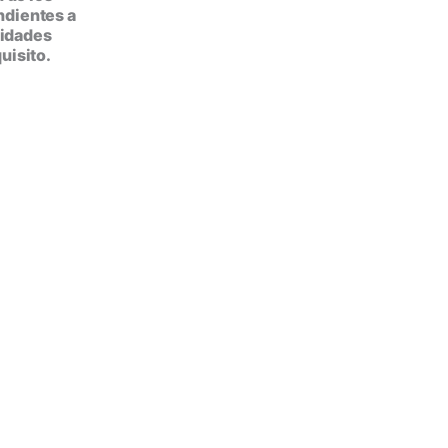
ndientes a
tidades
uisito.