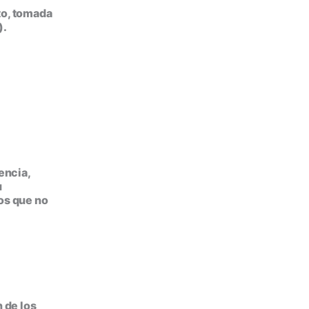
to, tomada
).
.
encia,
u
ros que no
 de los