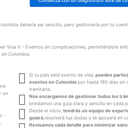
Comienza con un diagnóstico libre de co
Colombia debería ser sencillo, pero gestionarla por tu cuen
ner Visa V - Eventos sin complicaciones, permitiéndote enf
a en Colombia.
Si tu país está exento de visa,
puedes partici
eventos en Colombia
por hasta 180 días sin
ere
tramitarla.
r un
Nos encargamos de gestionar todos los trá
brindamos una guía clara y sencilla en cada 
Desde el inicio,
tendrás un equipo de expert
V -
guiará,
resolverá tus dudas y te apoyará en c
.
Revisamos cada detalle para minimizar sanc