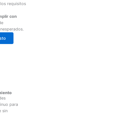
los requisitos
plir con
de
inesperados.
sto
miento
des
inuo para
 sin