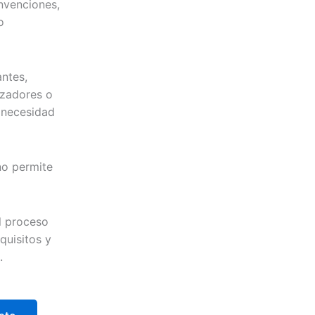
onvenciones,
o
antes,
izadores o
n necesidad
no permite
l proceso
quisitos y
.