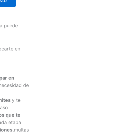
sto
ta puede
ocarte en
par en
 necesidad de
mites
y te
paso.
os que te
ada etapa
iones,
multas