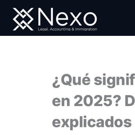
Ir
al
contenido
¿Qué signi
en 2025? D
explicados