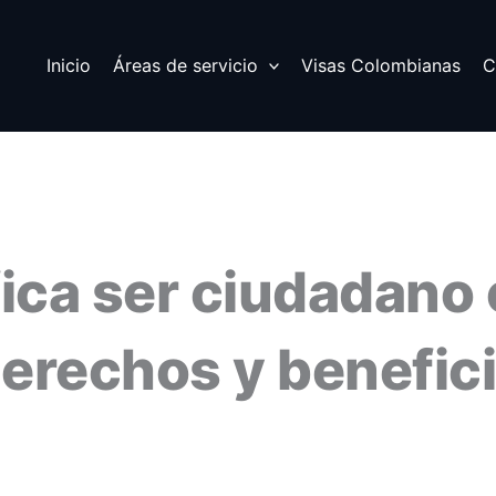
Inicio
Áreas de servicio
Visas Colombianas
C
fica ser ciudadano
erechos y benefic